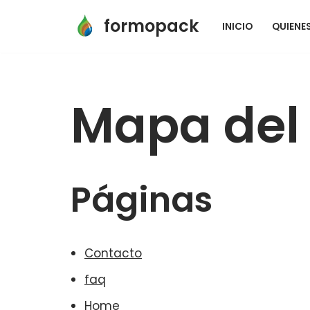
formopack
INICIO
QUIENE
Saltar
al
contenido
Mapa del 
Páginas
Contacto
faq
Home